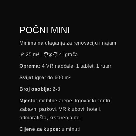
POČNI MINI
Minimalna ulaganja za renovaciju i najam
📏 25 m² | 🧑‍🤝‍🧑 4 igrača
Oprema:
4 VR naočale, 1 tablet, 1 ruter
Svijet igre:
do 600 m²
Broj osoblja:
2-3
Mjesto:
mobilne arene, trgovački centri,
zabavni parkovi, VR klubovi, hoteli,
odmarališta, krstarenja itd.
Cijene za kupce:
u minuti