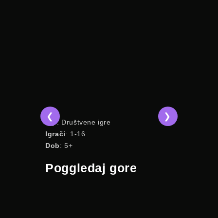
❮
❯
Tip
: Društvene igre
Tip
Akcijs
Igrači
: 1-16
Igrači
: 1-
Dob
: 5+
Dob
: 9+
Poggledaj gore
Poggl