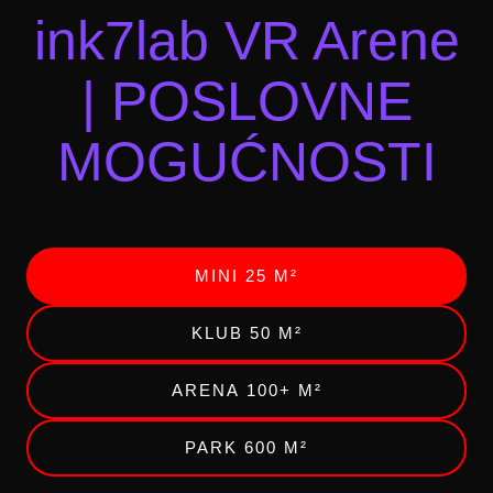
ink7lab VR Arene
| POSLOVNE
MOGUĆNOSTI
MINI 25 M²
KLUB 50 M²
ARENA 100+ M²
PARK 600 M²