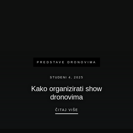
PREDSTAVE DRONOVIMA
PREDSTAVE DRONOVIMA
STUDENI 4, 2025
STUDENI 4, 2025
Trendovi događaja 2026.:
Kako organizirati show
Emocije, inovacije i svjetlost |
dronovima
ink7lab
KAKO ORGANIZIRATI SHO
ČITAJ VIŠE
TRENDOVI DOGAĐAJA 2026.
ČITAJ VIŠE