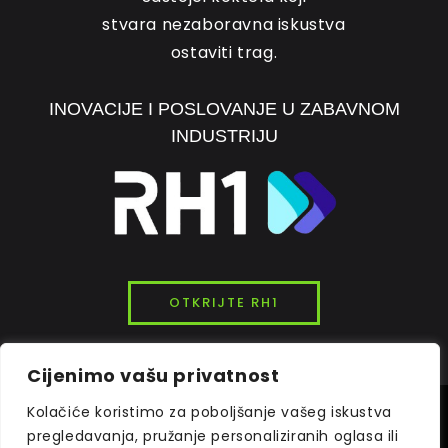
stvara nezaboravna iskustva
ostaviti trag.
INOVACIJE I POSLOVANJE U ZABAVNOM
INDUSTRIJU
OTKRIJTE RH1
Cijenimo vašu privatnost
Kolačiće koristimo za poboljšanje vašeg iskustva
© 2026
INK7LAB
STUDIOS. SVA PRAVA PRIDRŽANA.
pregledavanja, pružanje personaliziranih oglasa ili