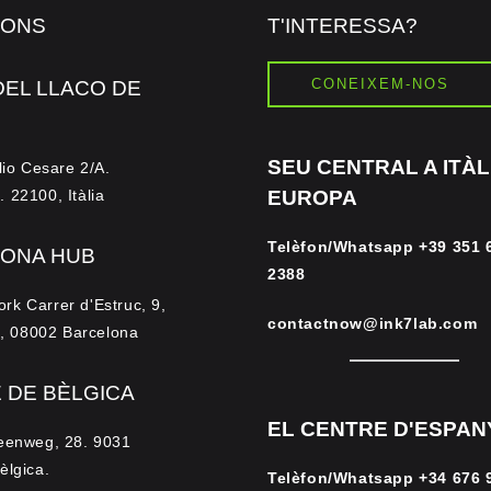
IONS
T'INTERESSA?
CONEIXEM-NOS
DEL LLACO DE
SEU CENTRAL A ITÀLI
lio Cesare 2/A.
 22100, Itàlia
EUROPA
Telèfon/Whatsapp
+39 351 
ONA HUB
2388
 Carrer d'Estruc, 9,
contactnow@ink7lab.com
a, 08002 Barcelona
 DE BÈLGICA
EL CENTRE D'ESPAN
eenweg, 28. 9031
èlgica.
Telèfon/Whatsapp
+34 676 