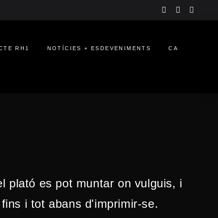
Instagram
LinkedIn
YouTu
CTE RH1
NOTÍCIES + ESDEVENIMENTS
CA
el plató es pot muntar on vulguis, i
ins i tot abans d'imprimir-se.