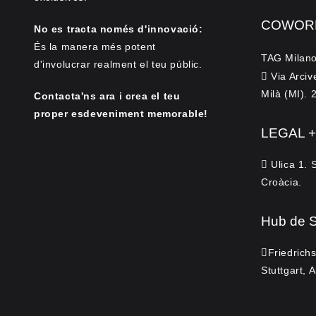
COWORK
No es tracta només d'innovació:
És la manera més potent
TAG Milano
d'involucrar realment el teu públic.
Via Arciv
Milà (MI). 
Contacta'ns ara i crea el teu
proper esdeveniment memorable!
LEGAL 
Ulica 1. 
Croàcia.
Hub de S
Friedrich
Stuttgart,