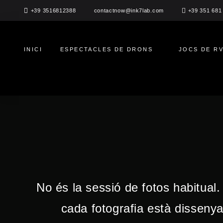
Salta
+39 3516812388
+39 351 681
contactnow@ink7lab.com
al
contingut
INICI
ESPECTACLES DE DRONS
JOCS DE R
No és la sessió de fotos habitual. 
cada fotografia està dissenya