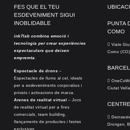
FES QUE EL TEU
UBICAC
ESDEVENIMENT SIGUI
INOBLIDABLE
PUNTA 
COMO
ink7lab combina emoció i
tecnologia per crear experiències
Viale Giu
espectaculars que deixen
Como (CO).
empremta
.
BARCEL
Espectacle de drons
–
Espectacles de llums al cel, ideals
OneCoWork
per a esdeveniments corporatius i
Ciutat Vell
privats i activacions de marca.
Arenes de realitat virtual
– Jocs
CENTRE
de realitat virtual per a fires
comercials, team building,
Deinsest
llançaments de productes i festes
Drongen, B
exclusives.