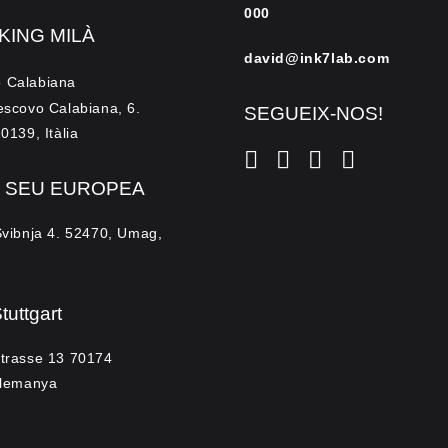
000
ING MILÀ
david@ink7lab.com
 Calabiana
escovo Calabiana, 6.
SEGUEIX-NOS!
20139, Itàlia
+ SEU EUROPEA
Svibnja 4. 52470, Umag,
tuttgart
strasse 13 70174
 Alemanya