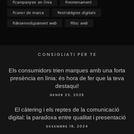
#
campanyes en línia
#
nomenament
#
canvi de marca
#
estratègies digitals
#
desenvolupament web
#
lloc web
CONSIGLIATI PER TE
Els consumidors trien marques amb una forta
presència en línia: és hora de fer que la teva
destaqui!
GENER 23, 2025
El càtering i els reptes de la comunicació
digital: la paradoxa entre qualitat i presentació
DESEMBRE 18, 2024