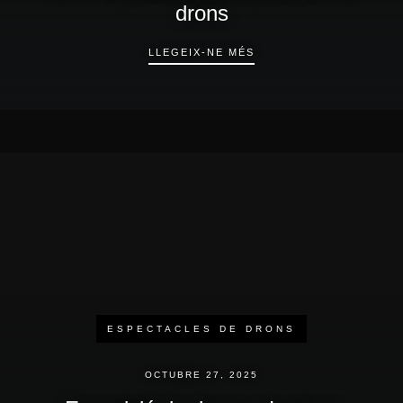
2026: Emoció, innovació i llum |
drons
ink7lab
COM ORGANITZAR UN 
LLEGEIX-NE MÉS
TENDÈNCIES D'ESDEVEN
LLEGEIX-NE MÉS
ESPECTACLES DE DRONS
OCTUBRE 27, 2025