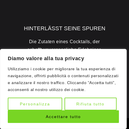
HINTERLÄSST SEINE SPUREN
Die Zutaten eines Cocktails, der
schafft unvergessliche Erlebnisse
um ihre Spuren zu hinterlassen.
Diamo valore alla tua privacy
Utilizziamo i cookie per migliorare la tua esperienza di
UNTERHALTUNG, INNOVATION UND BETRIEB
navigazione, offrirti pubblicità o contenuti personalizzati
e analizzare il nostro traffico. Cliccando “Accetta tutti”,
acconsenti al nostro utilizzo dei cookie.
Personalizza
Rifiuta tutto
DISCOVER RH1
Accettare tutto