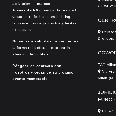
activación de marcas.
Ciutat Ve
Arenas de RV
- Juegos de realidad
virtual para ferias, team building,
CENTR
lanzamientos de productos y fiestas
exclusivas.
Deinses
Drongen, 
No se trata sólo de innovación:
es
la forma más eficaz de captar la
COWOR
atención del público.
TAG Milan
Póngase en contacto con
Via Arci
nosotros y organice su próximo
Milán (MI)
evento memorable.
JURÍDI
EUROP
Ulica 1.