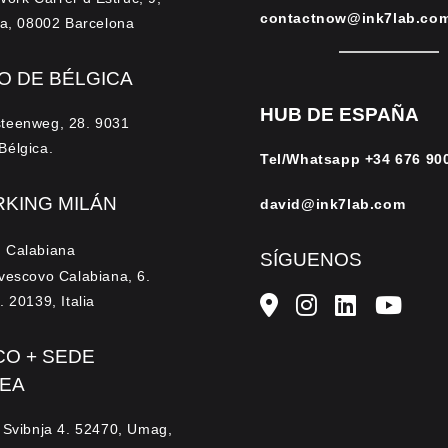
contactnow@ink7lab.co
lla, 08002 Barcelona
O DE BÉLGICA
HUB DE ESPAÑA
teenweg, 28. 9031
Bélgica.
Tel/Whatsapp
+34 676 90
KING MILÁN
david@ink7lab.com
 Calabiana
SÍGUENOS
vescovo Calabiana, 6.
. 20139, Italia
CO + SEDE
EA
 Svibnja 4. 52470, Umag,