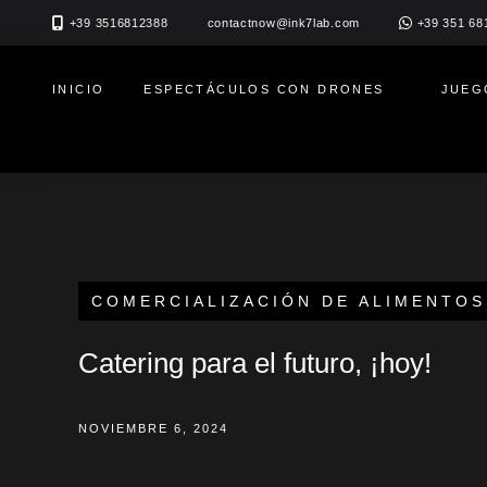
Ir
+39 3516812388
+39 351 68
contactnow@ink7lab.com
al
contenido
INICIO
ESPECTÁCULOS CON DRONES
JUEG
COMERCIALIZACIÓN DE ALIMENTOS
Catering para el futuro, ¡hoy!
NOVIEMBRE 6, 2024