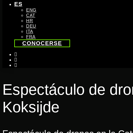
ES
ENG
CAT
HR
DEU
ITA
FRA
CONOCERSE
instagram
linkedin
youtube
Espectáculo de dron
Koksijde