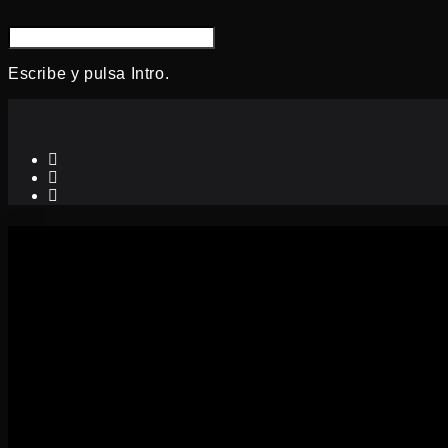
BUSCAR:
Escribe y pulsa Intro.
Ir
+39 3516812388
contactnow@ink7lab.com
al
+39 351 681 2388
contenido
instagram
linkedin
youtube