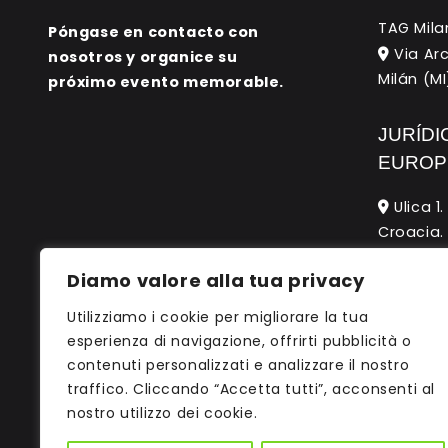
TAG Mila
Póngase en contacto con
Via Arc
nosotros y organice su
Milán (MI)
próximo evento memorable.
JURÍDI
EUROP
Ulica 1
Croacia.
Diamo valore alla tua privacy
CENTR
Utilizziamo i cookie per migliorare la tua
Friedri
esperienza di navigazione, offrirti pubblicità o
Stuttgar
contenuti personalizzati e analizzare il nostro
traffico. Cliccando “Accetta tutti”, acconsenti al
nostro utilizzo dei cookie.