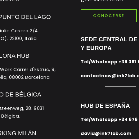
CONOCERSE
PUNTO DEL LAGO
iulio Cesare 2/A.
). 22100, Italia
SEDE CENTRAL DE 
Y EUROPA
LONA HUB
Tel/Whatsapp
+39 351
rk Carrer d'Estruc, 9,
contactnow@ink7lab.
ella, 08002 Barcelona
O DE BÉLGICA
HUB DE ESPAÑA
teenweg, 28. 9031
 Bélgica.
Tel/Whatsapp
+34 676
KING MILÁN
david@ink7lab.com