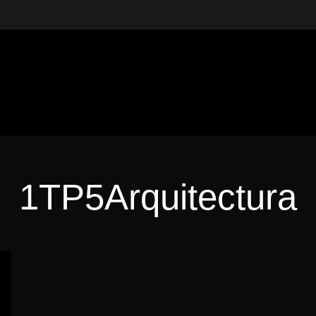
1 2388
ES
1TP5Arquitectura