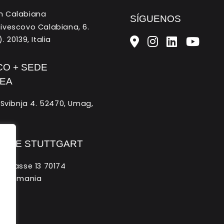
n Calabiana
SÍGUENOS
ivescovo Calabiana, 6.
. 20139, Italia
CO + SEDE
EA
. Svibnja 4. 52470, Umag,
O DE STUTTGART
chstrasse 13 70174
t, Alemania