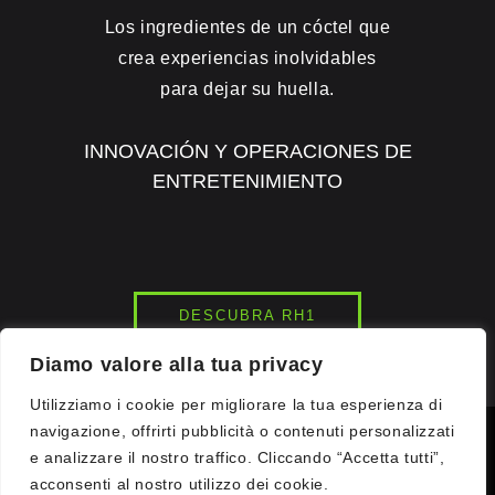
Los ingredientes de un cóctel que
crea experiencias inolvidables
para dejar su huella.
INNOVACIÓN Y OPERACIONES DE
ENTRETENIMIENTO
DESCUBRA RH1
Diamo valore alla tua privacy
Utilizziamo i cookie per migliorare la tua esperienza di
navigazione, offrirti pubblicità o contenuti personalizzati
© 2026
INK7LAB
STUDIOS. TODOS LOS DERECHOS
e analizzare il nostro traffico. Cliccando “Accetta tutti”,
RESERVADOS.
acconsenti al nostro utilizzo dei cookie.