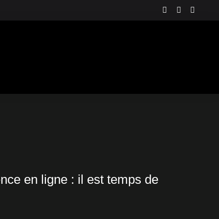
instagram
linkedin
youtu
FR
e en ligne : il est temps de