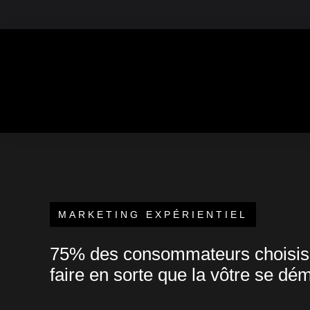
Aller
+39 3516812388
+39 351 681
contactnow@ink7lab.com
au
contenu
MARKETING EXPÉRIENTIEL
75% des consommateurs choisisse
faire en sorte que la vôtre se dé