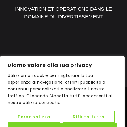
INNOVATION ET OPÉRATIONS DANS LE
DOMAINE DU DIVERTISSEMENT
DÉCOUVRIR RH1
Diamo valore alla tua privacy
Utilizziamo i cookie per migliorare la tua
esperienza di navigazione, offrirti pubblicità o
contenuti personalizzati e analizzare il nostro
traffico. Cliccando “Accetta tutti”, acconsenti al
© 2026
LABORATOIRE D'ENCRE
STUDIOS. TOUS DROITS RÉSERVÉS.
nostro utilizzo dei cookie.
Personalizza
Rifiuta tutto
COMMUNICATION WOW. DRONE LIGHT SHOWS | VR GAMING |
IMMERSIVE EVENTS | VR | DIGITAL COMMUNICATION | CENTRES