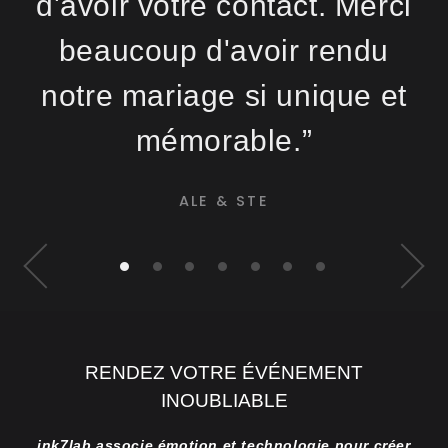
d'avoir votre contact. Merci
beaucoup d'avoir rendu
notre mariage si unique et
mémorable.”
ALE & STE
•
•
•
•
•
•
•
RENDEZ VOTRE ÉVÉNEMENT
INOUBLIABLE
ink7lab associe émotion et technologie pour créer