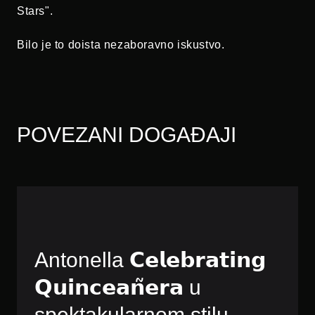
Stars".
Bilo je to doista nezaboravno iskustvo.
POVEZANI DOGAĐAJI
Antonella 𝗖𝗲𝗹𝗲𝗯𝗿𝗮𝘁𝗶𝗻𝗴
𝗤𝘂𝗶𝗻𝗰𝗲𝗮𝗻̃𝗲𝗿𝗮 u
spektakularnom stilu