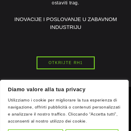
ostaviti trag.
INOVACIJE I POSLOVANJE U ZABAVNOM
INDUSTRIJU
OTKRIJTE RH1
Diamo valore alla tua privacy
© 2026
INK7LAB
STUDIOS. SVA PRAVA PRIDRŽANA.
Utilizziamo i cookie per migliorare la tua esperienza di
navigazione, offrirti pubblicità o contenuti personalizzati
e analizzare il nostro traffico. Cliccando “Accetta tutti”,
KOMUNIKACIJSKI WOW. SVJETLOSNE PREDSTAVE DRONOVA |
VR IGRE | IMMERSIVNI DOGAĐAJI | VR | DIGITALNA
acconsenti al nostro utilizzo dei cookie.
KOMUNIKACIJA | ZABAVNI CENTAR