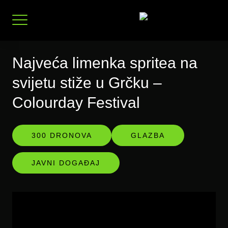
Preskoči
na
sadržaj
Najveća limenka spritea na
svijetu stiže u Grčku –
Colourday Festival
300 DRONOVA
GLAZBA
JAVNI DOGAĐAJ