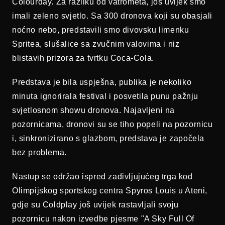
Colourday. Za razliku od vatrometa, još uvijek smo
imali zeleno svjetlo. Sa 300 dronova koji su obasjali
noćno nebo, predstavili smo divovsku limenku
Spritea, slušalice sa zvučnim valovima i niz
blistavih prizora za tvrtku Coca-Cola.
Predstava je bila uspješna, publika je nekoliko
minuta ignorirala festival i posvetila punu pažnju
svjetlosnom showu dronova. Najavljeni na
pozornicama, dronovi su se tiho popeli na pozornicu
i, sinkronizirano s glazbom, predstava je započela
bez problema.
Nastup se održao ispred zadivljujućeg trga kod
Olimpijskog sportskog centra Spyros Louis u Ateni,
gdje su Coldplay još uvijek rastavljali svoju
pozornicu nakon izvedbe pjesme "A Sky Full Of