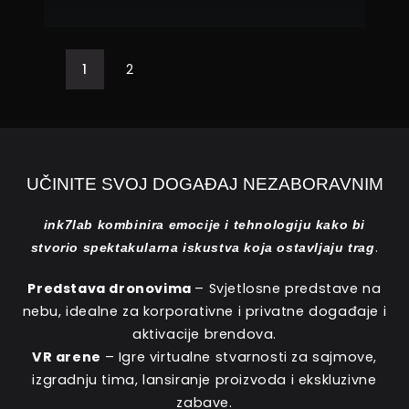
1
2
UČINITE SVOJ DOGAĐAJ NEZABORAVNIM
ink7lab kombinira emocije i tehnologiju kako bi
.
stvorio spektakularna iskustva koja ostavljaju trag
Predstava dronovima
– Svjetlosne predstave na
nebu, idealne za korporativne i privatne događaje i
aktivacije brendova.
VR arene
– Igre virtualne stvarnosti za sajmove,
izgradnju tima, lansiranje proizvoda i ekskluzivne
zabave.