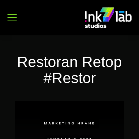
Preskoči
na
sadržaj
Restoran Retop
#Restor
MARKETING HRANE
PROSINAC 18, 2024