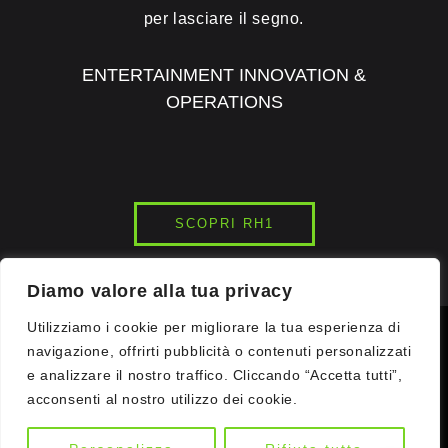
per lasciare il segno.
ENTERTAINMENT INNOVATION &
OPERATIONS
SCOPRI RH1
Diamo valore alla tua privacy
Utilizziamo i cookie per migliorare la tua esperienza di
© 2026
INK7LAB
STUDIOS. ALL RIGHTS RESERVED.
navigazione, offrirti pubblicità o contenuti personalizzati
e analizzare il nostro traffico. Cliccando “Accetta tutti”,
acconsenti al nostro utilizzo dei cookie.
COMMUNICATION WOW. DRONE LIGHT SHOWS | VR GAMING |
IMMERSIVE EVENTS | VR | DIGITAL COMMUNICATION |
ENTERTAINMENT CENTRES