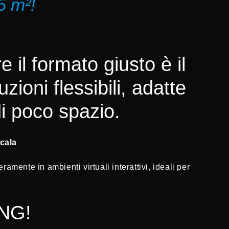
5 m²!
 il formato giusto è il
ioni flessibili, adatte
di poco spazio.
cala
mente in ambienti virtuali interattivi, ideali per
ING!