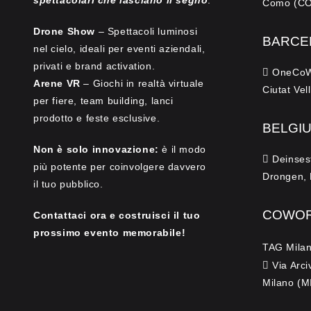
Como (CO)
Drone Show
– Spettacoli luminosi
BARCE
nel cielo, ideali per eventi aziendali,
privati e brand activation.
OneCoWo
Arene VR
– Giochi in realtà virtuale
Ciutat Vel
per fiere, team building, lanci
prodotto e feste esclusive.
BELGI
Non è solo innovazione:
è il modo
Deinses
più potente per coinvolgere davvero
Drongen, 
il tuo pubblico.
COWOR
Contattaci ora e costruisci il tuo
prossimo evento memorabile!
TAG Milan
Via Arci
Milano (MI