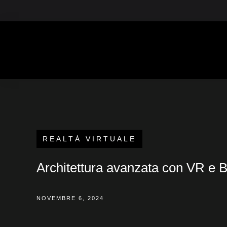
Vai
+39 3516812388
+39 351 681
contactnow@ink7lab.com
al
contenuto
REALTÀ VIRTUALE
Architettura avanzata con VR e BIM
NOVEMBRE 6, 2024