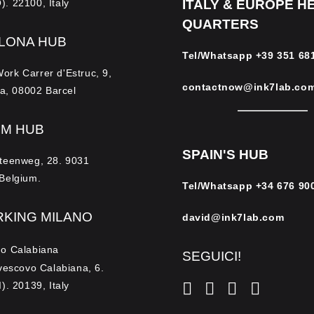
. 22100, Italy
ITALY & EUROPE H
QUARTERS
LONA HUB
Tel/Whatsapp
+39 351 68
rk Carrer d'Estruc, 9,
contactnow@ink7lab.co
la, 08002 Barcel
UM HUB
SPAIN'S HUB
teenweg, 28. 9031
Belgium.
Tel/Whatsapp
+34 676 90
KING MILANO
david@ink7lab.com
o Calabiana
SEGUICI!
vescovo Calabiana, 6.
). 20139, Italy