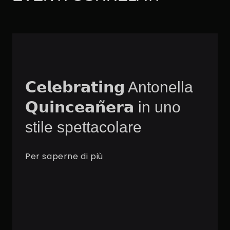
𝗖𝗲𝗹𝗲𝗯𝗿𝗮𝘁𝗶𝗻𝗴 Antonella
𝗤𝘂𝗶𝗻𝗰𝗲𝗮𝗻̃𝗲𝗿𝗮 in uno
stile spettacolare
Per saperne di più