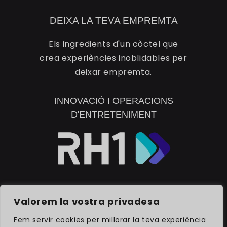
DEIXA LA TEVA EMPREMTA
Els ingredients d'un còctel que
crea experiències inoblidables per
deixar empremta.
INNOVACIÓ I OPERACIONS
D'ENTRETENIMENT
DESCOBREIX RH1
Valorem la vostra privadesa
Fem servir cookies per millorar la teva experiència