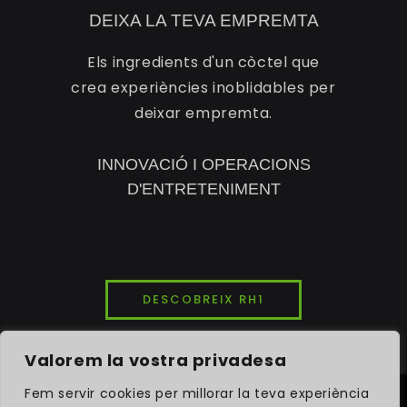
DEIXA LA TEVA EMPREMTA
Els ingredients d'un còctel que
crea experiències inoblidables per
deixar empremta.
INNOVACIÓ I OPERACIONS
D'ENTRETENIMENT
DESCOBREIX RH1
Valorem la vostra privadesa
Fem servir cookies per millorar la teva experiència
© 2026
INK7LAB
STUDIOS. TOTS ELS DRETS RESERVATS.