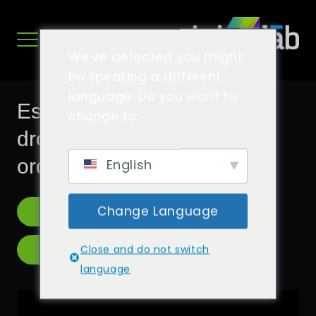
Salta
al
contingut
We've detected you might
be speaking a different
language. Do you want to
Espectacle de llums amb
change to:
drons de dues peces amb
orquestra en directe
English
Change Language
170 DRONS
MÚSICA
Close and do not switch
ESDEVENIMENT PÚBLIC
language