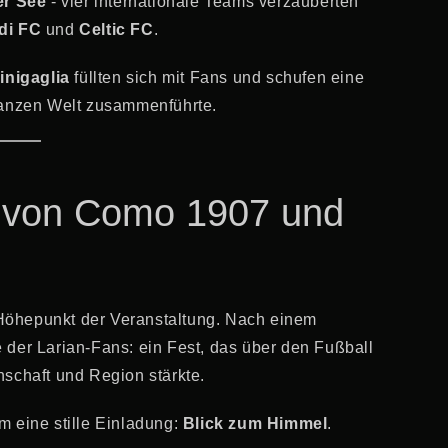
r See
- vier internationale Teams verzauberten
di FC
und
Celtic FC
.
inigaglia
füllten sich mit Fans und schufen eine
ganzen Welt zusammenführte.
er von Como 1907 und
Höhepunkt der Veranstaltung. Nach einem
e der Larian-Fans: ein Fest, das über den Fußball
schaft und Region stärkte.
 eine stille Einladung:
Blick zum Himmel
.