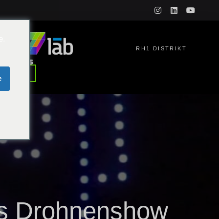
instagram
linkedin
youtu
e.
RH1 DISTRIKT
LERNEN
e
as Drohnenshow