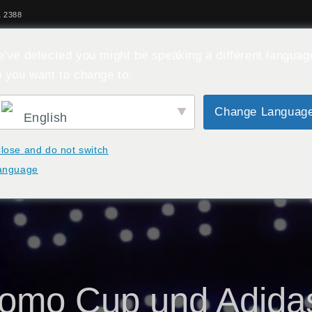
1 2388
've detected you might be speaking a different languag
BOOTH 7
 you want to change to:
+ VERANSTALTUNGEN
DE
SICH GEGENSEITIG KENNEN
Change Languag
English
lose and do not switch
anguage
omo Cup und Adid