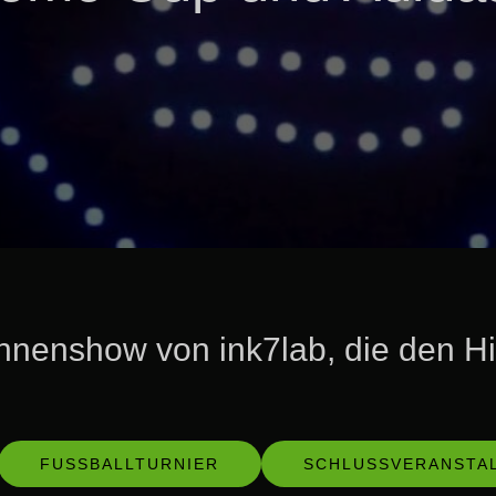
hnenshow von ink7lab, die den 
FUSSBALLTURNIER
SCHLUSSVERANSTA