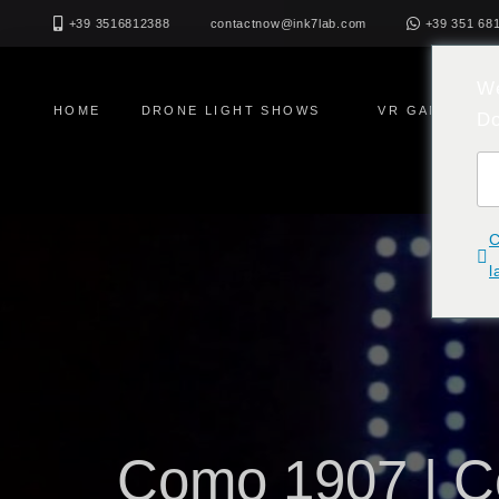
Zum
+39 3516812388
+39 351 68
contactnow@ink7lab.com
Inhalt
springen
We
HOME
DRONE LIGHT SHOWS
VR GAMING
Do
NEWS 
C
l
Como 1907 | C