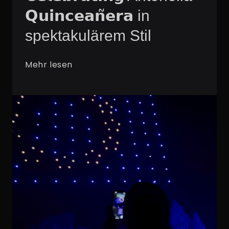
𝗤𝘂𝗶𝗻𝗰𝗲𝗮𝗻̃𝗲𝗿𝗮 in
spektakulärem Stil
Mehr lesen