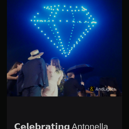
𝗖𝗲𝗹𝗲𝗯𝗿𝗮𝘁𝗶𝗻𝗴 Antonella