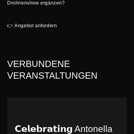
Drohnenshow ergänzen?
👉 Angebot anfordern
VERBUNDENE
VERANSTALTUNGEN
𝗖𝗲𝗹𝗲𝗯𝗿𝗮𝘁𝗶𝗻𝗴 Antonella