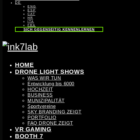
DE
ENG
ESP
CAT
HR
ITA
FRA
SICH GEGENSEITIG KENNENLERNEN
HOME
DRONE LIGHT SHOWS
WAS WIR TUN
Entwicklung bis 6000
HOCHZEIT
BUSINESS
MUNIZIPALITÄT
Sportvereine
SKY BRANDING ZEIGT
PORTFOLIO
FAQ DRONE ZEIGT
VR GAMING
BOOTH 7