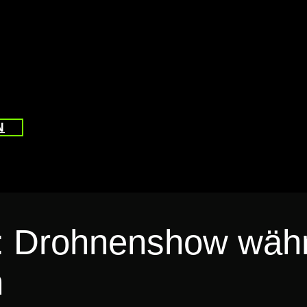
N
: Drohnenshow währ
n