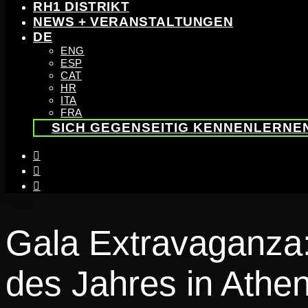
RH1 DISTRIKT
NEWS + VERANSTALTUNGEN
DE
ENG
ESP
CAT
HR
ITA
FRA
SICH GEGENSEITIG KENNENLERNE
instagram
linkedin
youtube
Gala Extravaganza
des Jahres in Athe