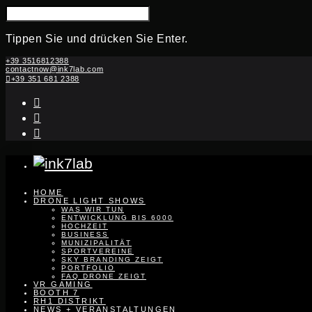
SUCHE
NACH:
Tippen Sie und drücken Sie Enter.
Zum
+39 3516812388
contactnow@ink7lab.com
Inhalt
+39 351 681 2388
springen
instagram
linkedin
youtube
HOME
DRONE LIGHT SHOWS
WAS WIR TUN
ENTWICKLUNG BIS 6000
HOCHZEIT
BUSINESS
MUNIZIPALITÄT
SPORTVEREINE
SKY BRANDING ZEIGT
PORTFOLIO
FAQ DRONE ZEIGT
VR GAMING
BOOTH 7
RH1 DISTRIKT
NEWS + VERANSTALTUNGEN