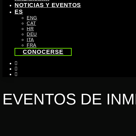
NOTICIAS Y EVENTOS
ES
ENG
CAT
HR
DEU
ITA
FRA
CONOCERSE
instagram
linkedin
youtube
EVENTOS DE IN