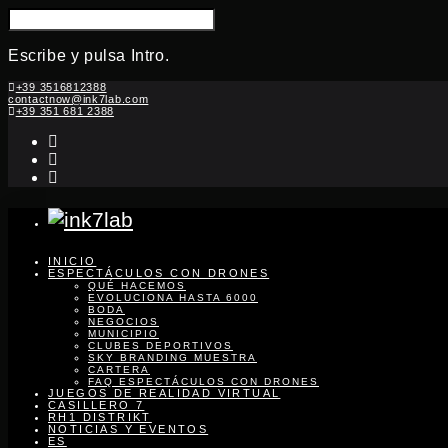
BUSCAR:
Escribe y pulsa Intro.
Ir
+39 3516812388
contactnow@ink7lab.com
al
+39 351 681 2388
contenido
instagram
linkedin
youtube
INICIO
ESPECTÁCULOS CON DRONES
QUÉ HACEMOS
EVOLUCIONA HASTA 6000
BODA
NEGOCIOS
MUNICIPIO
CLUBES DEPORTIVOS
SKY BRANDING MUESTRA
CARTERA
FAQ ESPECTÁCULOS CON DRONES
JUEGOS DE REALIDAD VIRTUAL
CASILLERO 7
RH1 DISTRIKT
NOTICIAS Y EVENTOS
ES