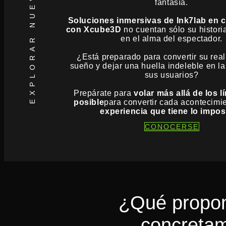
fantasía.
Soluciones inmersivas de Ink7lab en 
con Xcube3D
no cuentan sólo su histori
en el alma del espectador.
¿Está preparado para convertir su rea
sueño y dejar una huella indeleble en l
sus usuarios?
Prepárate para
volar más allá de los l
posible
para convertir cada acontecimi
experiencia que tiene lo impos
CONOCERSE
¿Qué propo
concreta