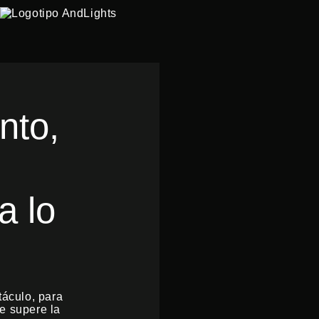
nto,
a lo
táculo, para
ue supere la