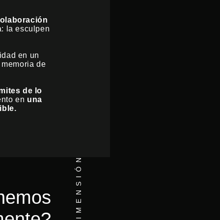
colaboración
a: la esculpen
lidad en un
a memoria de
ímites de lo
ento en
una
ible.
nemos
mente?