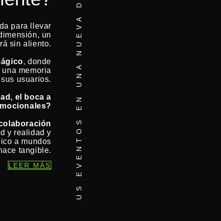
SUS EVENTOS EN UNA NUEVA DIMENSIÓN
da para llevar
dimensión, un
á sin aliento.
ágico
, donde
n una memoria
 sus usuarios.
ad, el boca a
emocionales?
 colaboración
d y realidad y
blico a mundos
hace tangible.
LEER MÁS