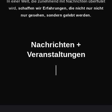
In einer Welt, die zunehmend mit Nachrichten überflutet
wird,
schaffen wir Erfahrungen, die nicht nur nicht
nur gesehen, sondern gelebt werden.
DROHNEN-SHOWS
DROHNEN-SHOWS
DROHNEN-SHOWS
NOVEMBER 4, 2025
NOVEMBER 4, 2025
Nachrichten +
OKTOBER 27, 2025
Veranstaltungstrends 2026:
Wie man eine Drohnenshow
Drohnenshow Lugano 2025 |
Emotion, Innovation und Licht |
Veranstaltungen
organisiert
Drohnenshows in der Schweiz
ink7lab
von ink7lab
LEGGI +
LEGGI +
LEGGI +