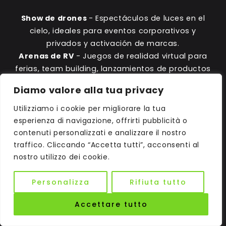
Show de drones
- Espectáculos de luces en el
cielo, ideales para eventos corporativos y
privados y activación de marcas.
Arenas de RV
- Juegos de realidad virtual para
ferias, team building, lanzamientos de productos
y fiestas exclusivas.
Diamo valore alla tua privacy
No se trata sólo de innovación:
es la forma más
Utilizziamo i cookie per migliorare la tua
eficaz de captar la atención del público.
esperienza di navigazione, offrirti pubblicità o
contenuti personalizzati e analizzare il nostro
Póngase en contacto con nosotros y organice
traffico. Cliccando “Accetta tutti”, acconsenti al
su próximo evento memorable.
nostro utilizzo dei cookie.
Personalizza
Rifiuta tutto
UBICACIONES
Accettare tutto
COMO PUNTO DEL LAGO