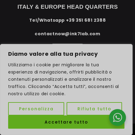
ITALY & EUROPE HEAD QUARTERS
Tel/Whatsapp
+39 351 681 2388
contactnow@ink7lab.com
Diamo valore alla tua privacy
SPAIN'S HUB
Utilizziamo i cookie per migliorare la tua
esperienza di navigazione, offrirti pubblicità o
Tel/Whatsapp
+34 676 900 000
contenuti personalizzati e analizzare il nostro
traffico. Cliccando “Accetta tutti”, acconsenti al
david@ink7lab.com
nostro utilizzo dei cookie.
SEGUICI!
Personalizza
Rifiuta tutto
Accettare tutto