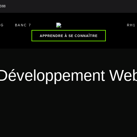
2388
NG
BANC 7
RH1
APPRENDRE À SE CONNAÎTRE
Développement We