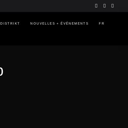
instagram
linkedin
youtu
 DISTRIKT
NOUVELLES + ÉVÉNEMENTS
FR
b