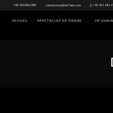
Aller
+39 3516812388
+39 351 681 
contactnow@ink7lab.com
au
contenu
ACCUEIL
SPECTACLES DE DRONE
VR GAMI