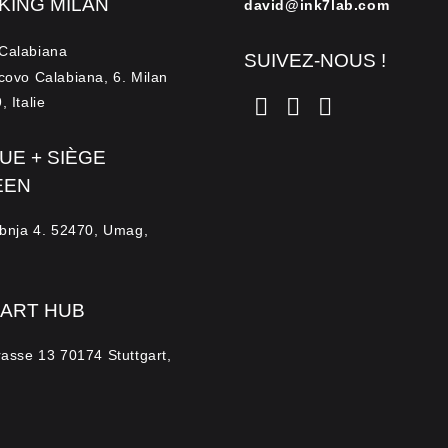
ING MILAN
david@ink7lab.com
Calabiana
SUIVEZ-NOUS !
covo Calabiana, 6. Milan
 Italie
UE + SIÈGE
ÉEN
ibnja 4. 52470, Umag,
ART HUB
rasse 13 70174 Stuttgart,