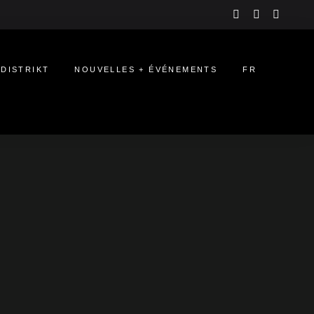
instagram
linkedin
youtu
 DISTRIKT
NOUVELLES + ÉVÉNEMENTS
FR