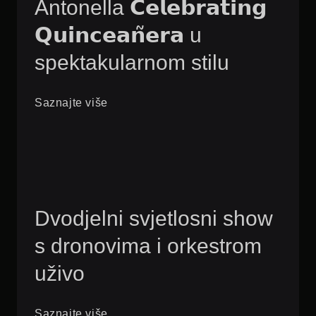
Antonella 𝗖𝗲𝗹𝗲𝗯𝗿𝗮𝘁𝗶𝗻𝗴
𝗤𝘂𝗶𝗻𝗰𝗲𝗮𝗻̃𝗲𝗿𝗮 u
spektakularnom stilu
Saznajte više
Dvodjelni svjetlosni show
s dronovima i orkestrom
uživo
Saznajte više