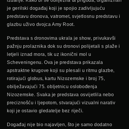
izdanje. Kako bi se obilježila ta prigoda, organiziran
je gerilski događaj koji je spojio zadivljujuću
predstavu dronova, vatromet, svjetlosnu predstavu i
glazbu uživo dvojca Amy Root.
Predstava s dronovima ukrala je show, privukavši
pažnju prolaznika dok su dronovi polijetali s plaže i
letjeli iznad mora, tik uz ikonični mol u
Scheveningenu. Ova je predstava prikazala
apstraktne krugove koji su plesali u ritmu glazbe,
rotirajući globus, kartu Nizozemske i broj 75,
obilježavajući 75. obljetnicu oslobođenja
Nizozemske. Svaka je predstava osvijetlila nebo
preciznošću i ljepotom, stvarajući vizualni narativ
koji je ostavio gledatelje bez riječi.
Događaj nije bio najavljen, što je samo dodatno