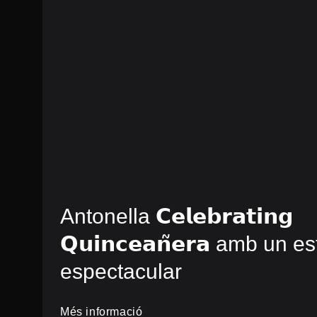
Antonella 𝗖𝗲𝗹𝗲𝗯𝗿𝗮𝘁𝗶𝗻𝗴
𝗤𝘂𝗶𝗻𝗰𝗲𝗮𝗻̃𝗲𝗿𝗮 amb un est
espectacular
Més informació