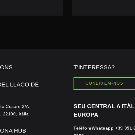
IONS
T'INTERESSA?
CONEIXEM-NOS
DEL LLACO DE
SEU CENTRAL A ITÀLI
lio Cesare 2/A.
 22100, Itàlia
EUROPA
Telèfon/Whatsapp
+39 351 
ONA HUB