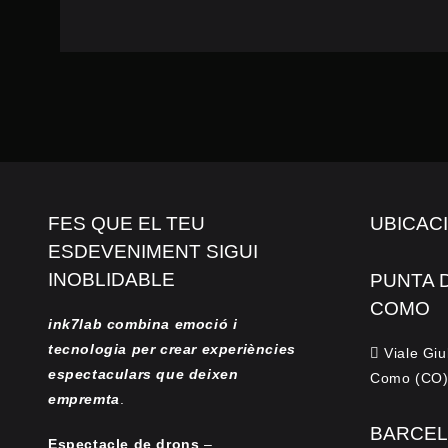
FES QUE EL TEU
UBICAC
ESDEVENIMENT SIGUI
INOBLIDABLE
PUNTA 
COMO
ink7lab combina emoció i
tecnologia per crear experiències
Viale Giu
espectaculars que deixen
Como (CO).
empremta
.
BARCEL
Espectacle de drons
–