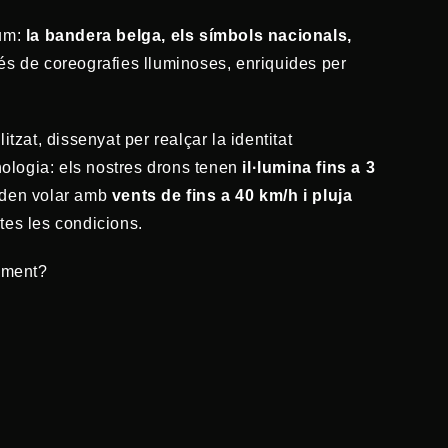
lum:
la bandera belga, els símbols nacionals,
és de coreografies lluminoses, enriquides per
zat, dissenyat per realçar la identitat
nologia: els nostres drons tenen
il·lumina fins a 3
oden volar amb
vents de fins a 40 km/h i pluja
otes les condicions.
niment?