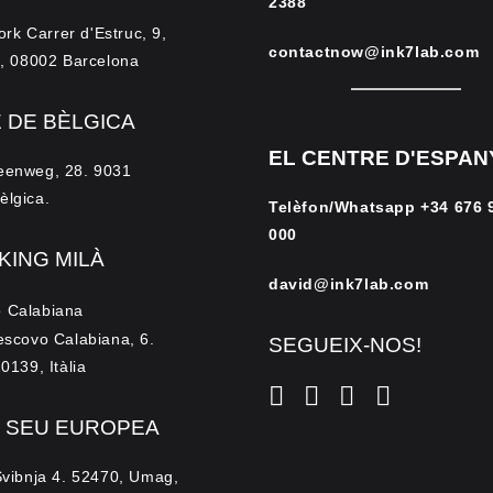
2388
 Carrer d'Estruc, 9,
contactnow@ink7lab.com
a, 08002 Barcelona
 DE BÈLGICA
EL CENTRE D'ESPAN
eenweg, 28. 9031
èlgica.
Telèfon/Whatsapp
+34 676 
000
ING MILÀ
david@ink7lab.com
 Calabiana
escovo Calabiana, 6.
SEGUEIX-NOS!
20139, Itàlia
+ SEU EUROPEA
Svibnja 4. 52470, Umag,