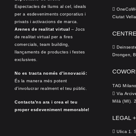
Espectacles de llums al cel, ideals
OneCoWork
per a esdeveniments corporatius i
Ciutat Vell
privats i activacions de marca.
Arenes de realitat virtual
– Jocs
CENTRE
de realitat virtual per a fires
comercials, team building,
Deinsest
llançaments de productes i festes
Drongen, B
exclusives.
COWORK
No es tracta només d'innovació:
És la manera més potent
TAG Milano
d'involucrar realment el teu públic.
Via Arciv
Milà (MI). 
Contacta'ns ara i crea el teu
proper esdeveniment memorable!
LEGAL 
Ulica 1. 