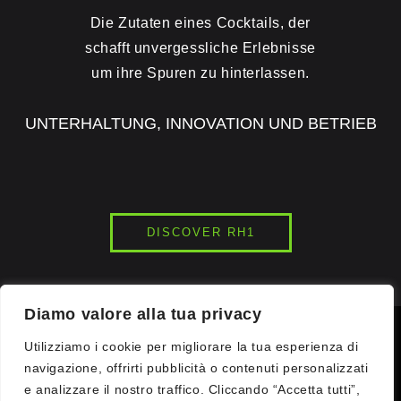
Die Zutaten eines Cocktails, der
schafft unvergessliche Erlebnisse
um ihre Spuren zu hinterlassen.
UNTERHALTUNG, INNOVATION UND BETRIEB
DISCOVER RH1
Diamo valore alla tua privacy
© 2026
INK7LAB
STUDIOS. ALLE RECHTE VORBEHALTEN.
Utilizziamo i cookie per migliorare la tua esperienza di
navigazione, offrirti pubblicità o contenuti personalizzati
e analizzare il nostro traffico. Cliccando “Accetta tutti”,
KOMMUNIKATION WOW. DRONE LIGHT SHOWS | VR GAMING |