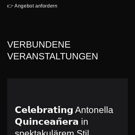
👉 Angebot anfordern
VERBUNDENE
VERANSTALTUNGEN
𝗖𝗲𝗹𝗲𝗯𝗿𝗮𝘁𝗶𝗻𝗴 Antonella
𝗤𝘂𝗶𝗻𝗰𝗲𝗮𝗻̃𝗲𝗿𝗮 in
spektakulärem Stil