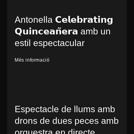
Antonella 𝗖𝗲𝗹𝗲𝗯𝗿𝗮𝘁𝗶𝗻𝗴
𝗤𝘂𝗶𝗻𝗰𝗲𝗮𝗻̃𝗲𝗿𝗮 amb un
estil espectacular
Més informació
Espectacle de llums amb
drons de dues peces amb
orquestra en directe