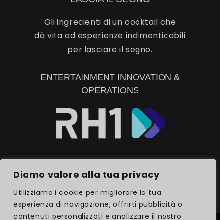
Gli ingredienti di un cocktail che
dà vita ad esperienze indimenticabili
per lasciare il segno.
ENTERTAINMENT INNOVATION &
OPERATIONS
SCOPRI RH1
Diamo valore alla tua privacy
Utilizziamo i cookie per migliorare la tua
esperienza di navigazione, offrirti pubblicità o
contenuti personalizzati e analizzare il nostro