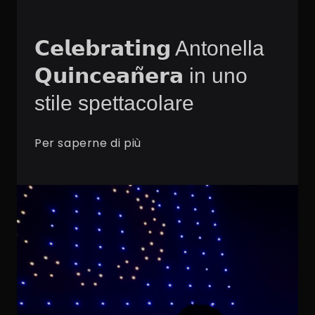
𝗖𝗲𝗹𝗲𝗯𝗿𝗮𝘁𝗶𝗻𝗴 Antonella
𝗤𝘂𝗶𝗻𝗰𝗲𝗮𝗻̃𝗲𝗿𝗮 in uno
stile spettacolare
Per saperne di più