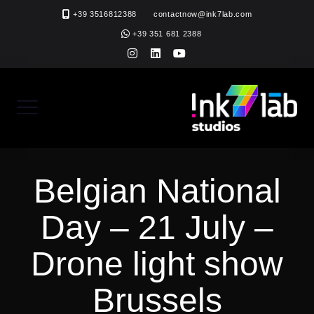
Skip
+39 3516812388
contactnow@ink7lab.com
to
+39 351 681 2388
content
instagram
linkedin
youtube
Belgian National
Day – 21 July –
Drone light show
Brussels