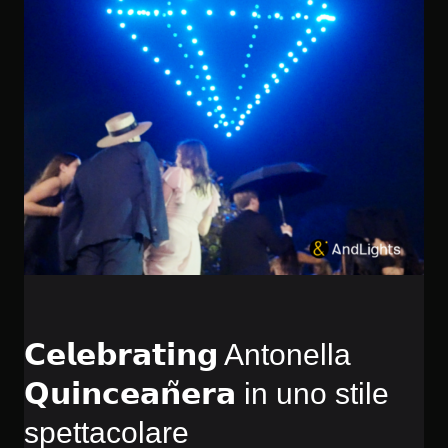
𝗖𝗲𝗹𝗲𝗯𝗿𝗮𝘁𝗶𝗻𝗴 Antonella
𝗤𝘂𝗶𝗻𝗰𝗲𝗮𝗻̃𝗲𝗿𝗮 in uno stile
spettacolare