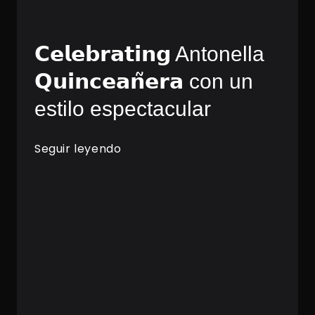
𝗖𝗲𝗹𝗲𝗯𝗿𝗮𝘁𝗶𝗻𝗴 Antonella
𝗤𝘂𝗶𝗻𝗰𝗲𝗮𝗻̃𝗲𝗿𝗮 con un
estilo espectacular
Seguir leyendo