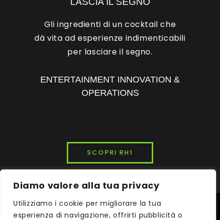
LASCIA IL SEGNO
Gli ingredienti di un cocktail che
dà vita ad esperienze indimenticabili
per lasciare il segno.
ENTERTAINMENT INNOVATION &
OPERATIONS
SCOPRI RH1
Diamo valore alla tua privacy
Utilizziamo i cookie per migliorare la tua
© 2026
INK7LAB
STUDIOS. ALL RIGHTS RESERVED.
esperienza di navigazione, offrirti pubblicità o