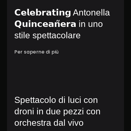
𝗖𝗲𝗹𝗲𝗯𝗿𝗮𝘁𝗶𝗻𝗴 Antonella
𝗤𝘂𝗶𝗻𝗰𝗲𝗮𝗻̃𝗲𝗿𝗮 in uno
stile spettacolare
Per saperne di più
Spettacolo di luci con
droni in due pezzi con
orchestra dal vivo