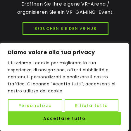
Eröffnen Sie Ihre eigene VR-Arena /
organisieren Sie ein VR-GAMING-Event.
BESUCHEN SIE DEN VR HUB
Diamo valore alla tua privacy
Utilizziamo i cookie per migliorare la tua
esperienza di navigazione, offrirti pubblicità o
HINTERLÄSST SEINE SPUREN
contenuti personalizzati e analizzare il nostro
traffico. Cliccando “Accetta tutti”, acconsenti al
Die Zutaten eines Cocktails, der
nostro utilizzo dei cookie.
schafft unvergessliche Erlebnisse
um ihre Spuren zu hinterlassen.
Personalizza
Rifiuta tutto
UNTERHALTUNG, INNOVATION UND BETRIEB
Accettare tutto